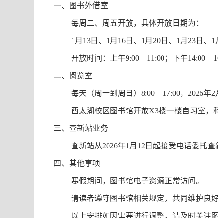
一、图书外借室
每周二、周五开放，具体开放日期为：
1
月
13
日、
1
月
16
日、
1
月
20
日、
1
月
23
日、
1
开放时间：上午
9:00—11:00
；下午
14:00—1
二、阅览室
每天（周一到周日）
8:00—17:00
，
2026
年
2
西太湖校区图书馆开放
X3
楼一楼自习室，
三、查新站业务
查新站从
2026
年
1
月
12
日起接受电话委托查
四、其他事项
寒假期间，图书馆电子资源正常访问。
请读者遵守图书馆相关规定，共同维护良
以上安排如因需要进行调整，请及时关注