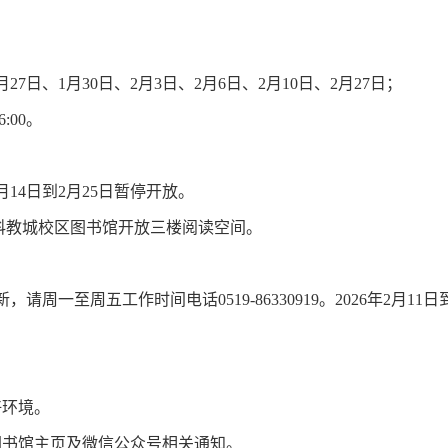
月
27
日、
1
月
30
日、
2
月
3
日、
2
月
6
日、
2
月
10
日、
2
月
27
日；
6:00
。
月
14
日到
2
月
25
日暂停开放。
科教城校区图书馆开放三楼阅读空间。
新，请周一至周五工作时间电话
0519-86330919
。
2026
年
2
月
11
日
好环境。
图书馆主页及微信公众号相关通知。