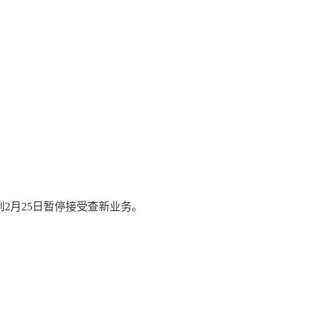
到
2
月
25
日暂停接受查新业务。