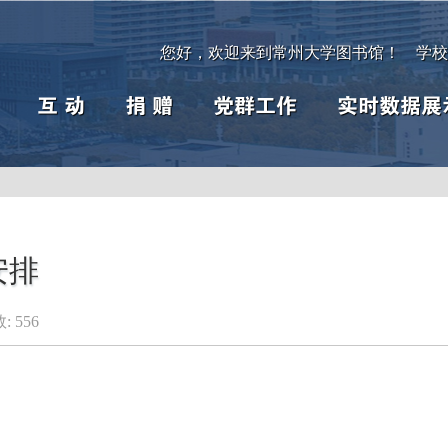
您好，欢迎来到常州大学图书馆！
学校
互 动
捐 赠
党群工作
实时数据展
安排
:
556